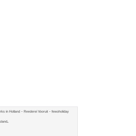
-
-
rks in Holland
Reederei Vooruit
fewoholiday
.
sland