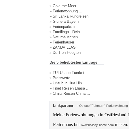
»
Give me Meer - ...
»
Ferienwohnung ...
»
Sri Lanka Rundreisen
»
Glunera Bayern
»
Ferienparks in ...
»
Familingo - Dein ...
»
Naturhäuschen ...
»
Ferienhäuser
»
ZANDVILLAS
»
De Tien Heugten
Die 5 beliebtesten Einträge
»
TUI Urlaub Tuerkei
»
Preiswerte ...
»
Urlaub in Hua Hin
»
Tibet Reisen Lhasa ...
»
China Reisen China ...
Linkpartner:
-
Ostsee "Fehmarn" Ferienwohnung d
Meine Ferienwohnungen in Ostfriesland f
Ferienhaus bei
mieten.
www.holiday-home.com