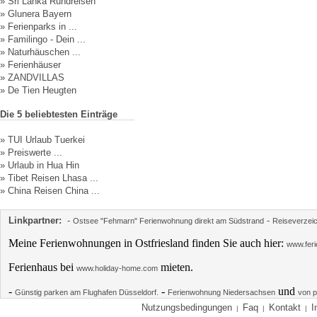
»
Sri Lanka Rundreisen
»
Glunera Bayern
»
Ferienparks in ...
»
Familingo - Dein ...
»
Naturhäuschen ...
»
Ferienhäuser
»
ZANDVILLAS
»
De Tien Heugten
Die 5 beliebtesten Einträge
»
TUI Urlaub Tuerkei
»
Preiswerte ...
»
Urlaub in Hua Hin
»
Tibet Reisen Lhasa ...
»
China Reisen China ...
Linkpartner:
-
-
Ostsee "Fehmarn" Ferienwohnung direkt am Südstrand
Reiseverzei
Meine Ferienwohnungen in Ostfriesland finden Sie auch hier:
www.feri
Ferienhaus bei
mieten.
www.holiday-home.com
-
-
und
Günstig parken am Flughafen Düsseldorf.
Ferienwohnung Niedersachsen
von p
Nutzungsbedingungen
Faq
Kontakt
I
|
|
|