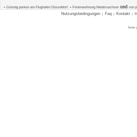
-
-
und
Günstig parken am Flughafen Düsseldorf.
Ferienwohnung Niedersachsen
von p
Nutzungsbedingungen
Faq
Kontakt
I
|
|
|
Seite 