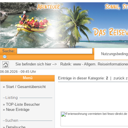
Suche:
Nutzungsbedin
Sie befinden sich hier --> Rubrik:
www - Allgem. Reiseinformatione
06.08.2026 - 09:45 Uhr
Menü
Einträge in dieser Kategorie:
2
| zurück 
»
Start / Gesamtübersicht
»
TOP-Liste Besucher
»
Neue Einträge
»
Detailsuche