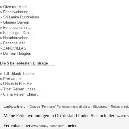
»
Give me Meer - ...
»
Ferienwohnung ...
»
Sri Lanka Rundreisen
»
Glunera Bayern
»
Ferienparks in ...
»
Familingo - Dein ...
»
Naturhäuschen ...
»
Ferienhäuser
»
ZANDVILLAS
»
De Tien Heugten
Die 5 beliebtesten Einträge
»
TUI Urlaub Tuerkei
»
Preiswerte ...
»
Urlaub in Hua Hin
»
Tibet Reisen Lhasa ...
»
China Reisen China ...
Linkpartner:
-
-
Ostsee "Fehmarn" Ferienwohnung direkt am Südstrand
Reiseverzei
Meine Ferienwohnungen in Ostfriesland finden Sie auch hier:
www.feri
Ferienhaus bei
mieten.
www.holiday-home.com