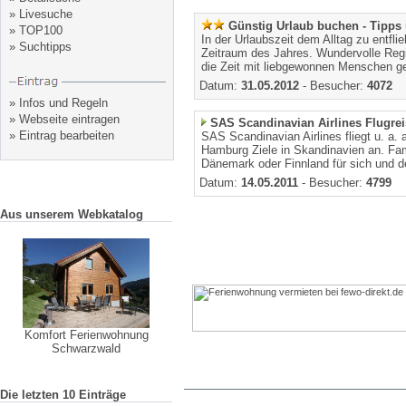
»
Livesuche
Günstig Urlaub buchen - Tipps 
»
TOP100
In der Urlaubszeit dem Alltag zu entfl
»
Suchtipps
Zeitraum des Jahres. Wundervolle Regi
die Zeit mit liebgewonnen Menschen ge
Datum:
31.05.2012
- Besucher:
4072
»
Infos und Regeln
»
Webseite eintragen
SAS Scandinavian Airlines Flugre
»
Eintrag bearbeiten
SAS Scandinavian Airlines fliegt u. a.
Hamburg Ziele in Skandinavien an. Fam
Dänemark oder Finnland für sich und 
Datum:
14.05.2011
- Besucher:
4799
Aus unserem Webkatalog
Komfort Ferienwohnung
Schwarzwald
Die letzten 10 Einträge