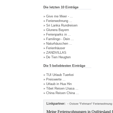
Die letzten 10 Einträge
»
Give me Meer - ...
»
Ferienwohnung ...
»
Sri Lanka Rundreisen
»
Glunera Bayern
»
Ferienparks in ...
»
Familingo - Dein ...
»
Naturhäuschen ...
»
Ferienhäuser
»
ZANDVILLAS
»
De Tien Heugten
Die 5 beliebtesten Einträge
»
TUI Urlaub Tuerkei
»
Preiswerte ...
»
Urlaub in Hua Hin
»
Tibet Reisen Lhasa ...
»
China Reisen China ...
Linkpartner:
-
Ostsee "Fehmarn" Ferienwohnung d
Meine Ferienwohnungen in Ostfriesland f