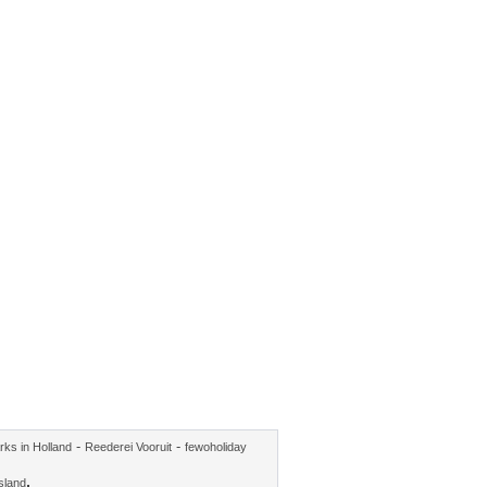
-
-
rks in Holland
Reederei Vooruit
fewoholiday
.
sland