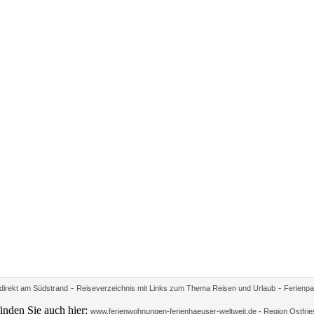
-
-
irekt am Südstrand
Reiseverzeichnis mit Links zum Thema Reisen und Urlaub
Ferienpa
inden Sie auch hier:
www.ferienwohnungen-ferienhaeuser-weltweit.de - Region Ostfrie